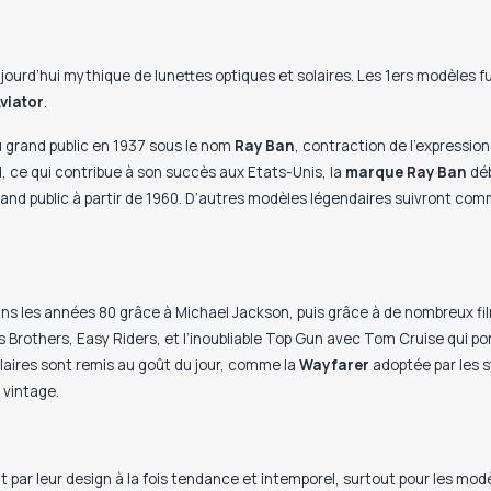
urd’hui mythique de lunettes optiques et solaires. Les 1ers modèles f
viator
.
u grand public en 1937 sous le nom
Ray
Ban
, contraction de l’expression
d, ce qui contribue à son succès aux Etats-Unis, la
marque
Ray
Ban
déb
and public à partir de 1960. D’autres modèles légendaires suivront com
ns les années 80 grâce à Michael Jackson, puis grâce à de nombreux fil
es Brothers, Easy Riders, et l’inoubliable Top Gun avec Tom Cruise qui por
laires sont remis au goût du jour, comme la
Wayfarer
adoptée par les s
 vintage.
t par leur design à la fois tendance et intemporel, surtout pour les m