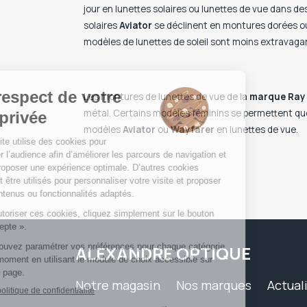
jour en lunettes solaires ou lunettes de vue dans de
solaires
Aviator
se déclinent en montures dorées ou 
modèles de lunettes de soleil sont moins extravaga
Les montures de lunettes de vue de la
marque
Ray
métal. Certains modèles féminins se permettent quel
modèles
Aviator
ou
Wayfarer
en lunettes de vue.
ALEXANDRE OPTIQUE
Notre magasin
Nos marques
Actual