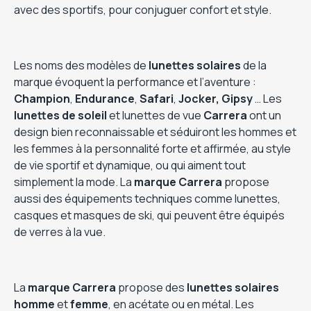
avec des sportifs, pour conjuguer confort et style.
Les noms des modèles de
lunettes solaires
de la
marque évoquent la performance et l’aventure :
Champion
,
Endurance
,
Safari
,
Jocker, Gipsy
… Les
lunettes de soleil
et lunettes de vue
Carrera
ont un
design bien reconnaissable et séduiront les hommes et
les femmes à la personnalité forte et affirmée, au style
de vie sportif et dynamique, ou qui aiment tout
simplement la mode. La
marque Carrera
propose
aussi des équipements techniques comme lunettes,
casques et masques de ski, qui peuvent être équipés
de verres à la vue.
La
marque Carrera
propose des
lunettes solaires
homme
et
femme
, en acétate ou en métal. Les